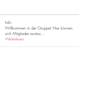
Info
Willkommen in der Gruppe! Hier können
sich Mitglieder austau
...
Weiterlesen
Musik-Oehme - Ihr
Musikfachgeschäft in Potsdam
Öffnungszeiten
Besuchen Sie uns