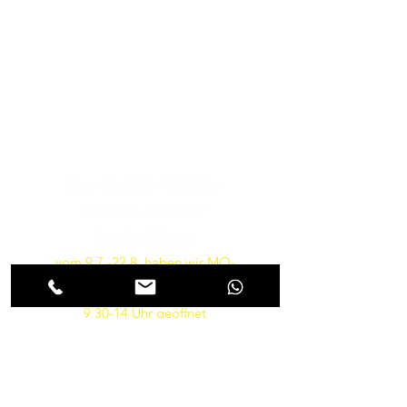
Musik-Oehme - Ihr
Musikfachgeschäft in Potsdam
Öffnungszeiten
Besuchen Sie uns
Mo. - Fr.: 9:30 - 18:30 Uhr
Sa.: 9:30 - 14:00 Uhr
So.: Geschlossen
vom 9.7.-22.8. haben wir MO-
FR von 10-18 und am SA von
9.30-14 Uhr geöffnet
Parkmöglichkeiten gibt es in
Kürze wieder direkt vor dem