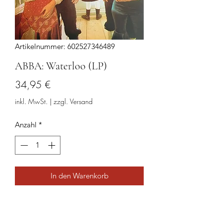
Artikelnummer: 602527346489
ABBA: Waterloo (LP)
Preis
34,95 €
inkl. MwSt.
|
zzgl. Versand
Anzahl
*
In den Warenkorb