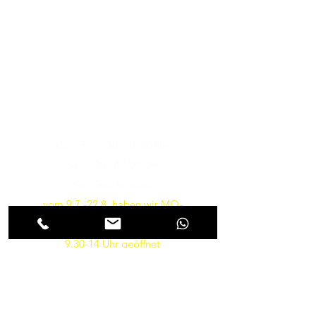
Musik-Oehme - Ihr
Musikfachgeschäft in Potsdam
Öffnungszeiten
Besuchen Sie uns
Mo. - Fr.: 9:30 - 18:30 Uhr
Sa.: 9:30 - 14:00 Uhr
So.: Geschlossen
vom 9.7.-22.8. haben wir MO-
FR von 10-18 und am SA von
9.30-14 Uhr geöffnet
Parkmöglichkeiten gibt es in
Kürze wieder direkt vor dem