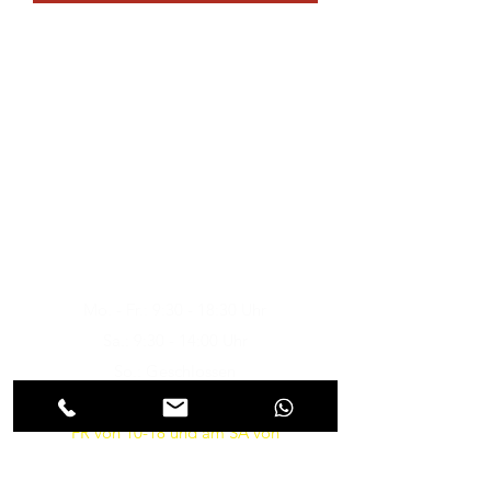
Musik-Oehme - Ihr
Musikfachgeschäft in Potsdam
Öffnungszeiten
Besuchen Sie uns
Mo. - Fr.: 9:30 - 18:30 Uhr
Sa.: 9:30 - 14:00 Uhr
So.: Geschlossen
vom 9.7.-22.8. haben wir MO-
FR von 10-18 und am SA von
9.30-14 Uhr geöffnet