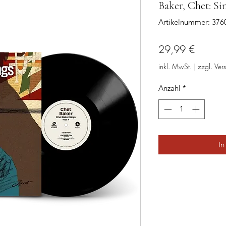
Baker, Chet: Si
Artikelnummer: 37
Preis
29,99 €
inkl. MwSt.
|
zzgl. Ver
Anzahl
*
In