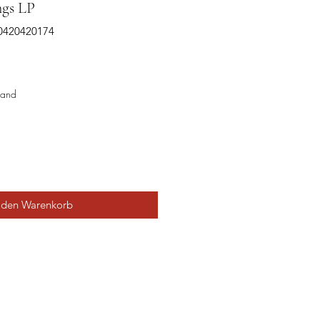
ngs LP
60420420174
sand
 den Warenkorb