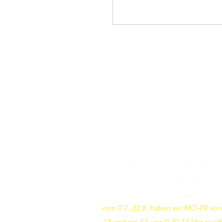
Öffnungszeiten
Besuchen Sie uns
Mo. - Fr.: 9:30 - 18:30 Uhr
Sa.: 9:30 - 14:00 Uhr
So.: Geschlossen
vom 9.7.-22.8. haben wir MO-FR von
18 und am SA von 9.30-14 Uhr geöff