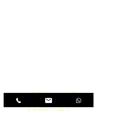
Musik-Oehme - Ihr
Musikfachgeschäft in Potsdam
Öffnungszeiten
Besuchen Sie uns
Mo. - Fr.: 9:30 - 18:30 Uhr
Sa.: 9:30 - 14:00 Uhr
So.: Geschlossen
vom 9.7.-22.8. haben wir MO-
FR von 10-18 und am SA von
9.30-14 Uhr geöffnet
Parkmöglichkeiten gibt es in