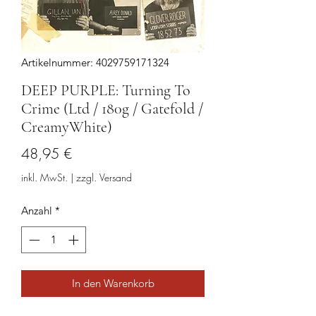
Artikelnummer: 4029759171324
DEEP PURPLE: Turning To
Crime (Ltd / 180g / Gatefold /
CreamyWhite)
Preis
48,95 €
inkl. MwSt.
|
zzgl. Versand
Anzahl
*
In den Warenkorb