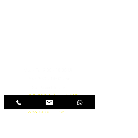
Musik-Oehme - Ihr
Musikfachgeschäft in Potsdam
Öffnungszeiten
Besuchen Sie uns
Mo. - Fr.: 9:30 - 18:30 Uhr
Sa.: 9:30 - 14:00 Uhr
So.: Geschlossen
vom 9.7.-22.8. haben wir MO-
FR von 10-18 und am SA von
9.30-14 Uhr geöffnet
Parkmöglichkeiten gibt es in