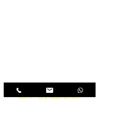
Musik-Oehme - Ihr
Musikfachgeschäft in Potsdam
Öffnungszeiten
Besuchen Sie uns
Mo. - Fr.: 9:30 - 18:30 Uhr
Sa.: 9:30 - 14:00 Uhr
So.: Geschlossen
vom 9.7.-22.8. haben wir MO-
FR von 10-18 und am SA von
9.30-14 Uhr geöffnet
Parkmöglichkeiten gibt es in