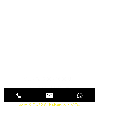
Musik-Oehme - Ihr
Musikfachgeschäft in Potsdam
Öffnungszeiten
Besuchen Sie uns
Mo. - Fr.: 9:30 - 18:30 Uhr
Sa.: 9:30 - 14:00 Uhr
So.: Geschlossen
vom 9.7.-22.8. haben wir MO-
FR von 10-18 und am SA von
9.30-14 Uhr geöffnet