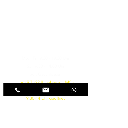
Musik-Oehme - Ihr
Musikfachgeschäft in Potsdam
Öffnungszeiten
Besuchen Sie uns
Mo. - Fr.: 9:30 - 18:30 Uhr
Sa.: 9:30 - 14:00 Uhr
So.: Geschlossen
vom 9.7.-22.8. haben wir MO-
FR von 10-18 und am SA von
9.30-14 Uhr geöffnet
Parkmöglichkeiten gibt es in
Kürze wieder direkt vor dem