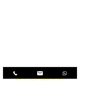
Musik-Oehme - Ihr
Musikfachgeschäft in Potsdam
Öffnungszeiten
Besuchen Sie uns
Mo. - Fr.: 9:30 - 18:30 Uhr
Sa.: 9:30 - 14:00 Uhr
So.: Geschlossen
vom 9.7.-22.8. haben wir MO-
FR von 10-18 und am SA von
9.30-14 Uhr geöffnet
Parkmöglichkeiten gibt es in