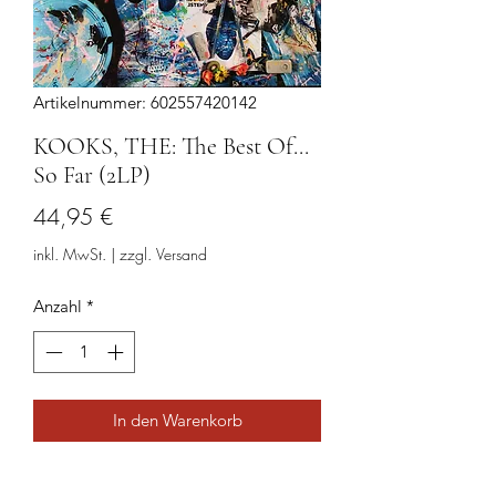
Artikelnummer: 602557420142
KOOKS, THE: The Best Of...
So Far (2LP)
Preis
44,95 €
inkl. MwSt.
|
zzgl. Versand
Anzahl
*
In den Warenkorb