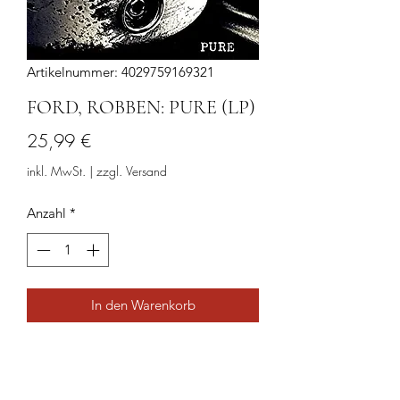
Artikelnummer: 4029759169321
FORD, ROBBEN: PURE (LP)
Preis
25,99 €
inkl. MwSt.
|
zzgl. Versand
Anzahl
*
In den Warenkorb
Musik-Oehme - Ihr