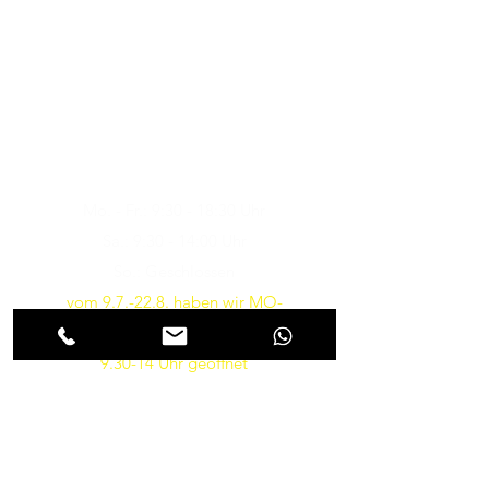
Musikfachgeschäft in Potsdam
Öffnungszeiten
Besuchen Sie uns
Mo. - Fr.: 9:30 - 18:30 Uhr
Sa.: 9:30 - 14:00 Uhr
So.: Geschlossen
vom 9.7.-22.8. haben wir MO-
FR von 10-18 und am SA von
9.30-14 Uhr geöffnet
Parkmöglichkeiten gibt es in
Kürze wieder direkt vor dem