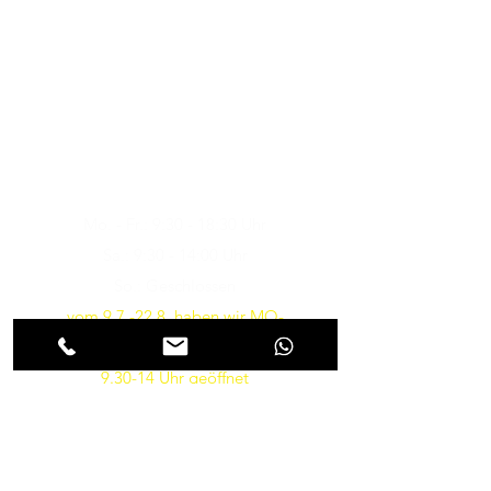
Musik-Oehme - Ihr
Musikfachgeschäft in Potsdam
Öffnungszeiten
Besuchen Sie uns
Mo. - Fr.: 9:30 - 18:30 Uhr
Sa.: 9:30 - 14:00 Uhr
So.: Geschlossen
vom 9.7.-22.8. haben wir MO-
FR von 10-18 und am SA von
9.30-14 Uhr geöffnet
Parkmöglichkeiten gibt es in
Kürze wieder direkt vor dem