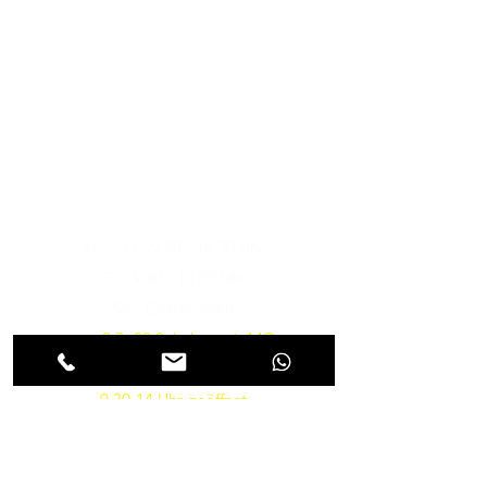
Musik-Oehme - Ihr
Musikfachgeschäft in Potsdam
Öffnungszeiten
Besuchen Sie uns
Mo. - Fr.: 9:30 - 18:30 Uhr
Sa.: 9:30 - 14:00 Uhr
So.: Geschlossen
vom 9.7.-22.8. haben wir MO-
FR von 10-18 und am SA von
9.30-14 Uhr geöffnet
Parkmöglichkeiten gibt es in