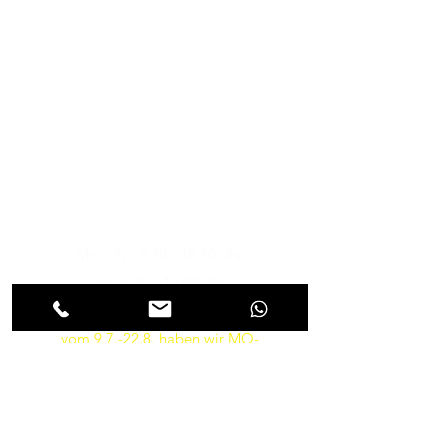
Musik-Oehme - Ihr
Musikfachgeschäft in Potsdam
Öffnungszeiten
Besuchen Sie uns
Mo. - Fr.: 9:30 - 18:30 Uhr
Sa.: 9:30 - 14:00 Uhr
So.: Geschlossen
vom 9.7.-22.8. haben wir MO-
FR von 10-18 und am SA von
9.30-14 Uhr geöffnet