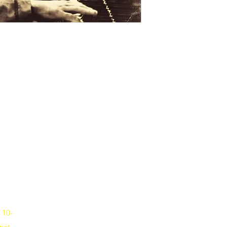
Musik-Oehme - Ihr Musikfachgeschäft in Potsdam
Erika-Wolf-Str. 4 14467 Potsdam
Fon
0331 6256836
 10-
net