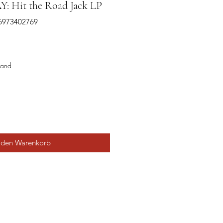
 Hit the Road Jack LP
96973402769
sand
 den Warenkorb