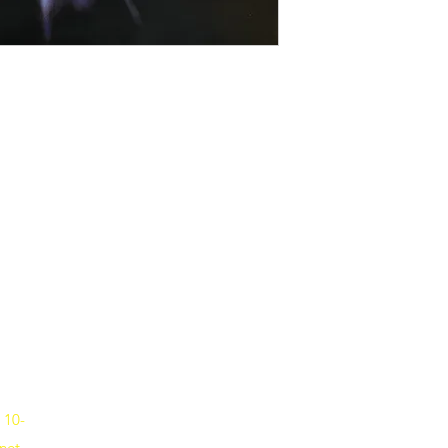
Musik-Oehme - Ihr Musikfachgeschäft in Potsdam
Erika-Wolf-Str. 4 14467 Potsdam
Fon
0331 6256836
 10-
net