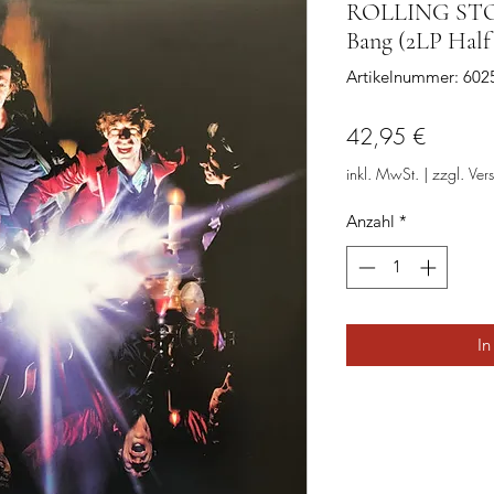
ROLLING STON
Bang (2LP Half
Artikelnummer: 60
Preis
42,95 €
inkl. MwSt.
|
zzgl. Ver
Anzahl
*
In