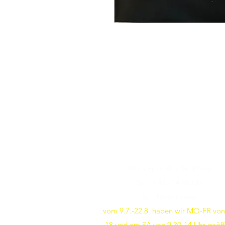
Öffnungszeiten
Besuchen Sie uns
Mo. - Fr.: 9:30 - 18:30 Uhr
Sa.: 9:30 - 14:00 Uhr
So.: Geschlossen
vom 9.7.-22.8. haben wir MO-FR von
18 und am SA von 9.30-14 Uhr geöff