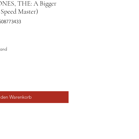
ES, THE: A Bigger
 Speed Master)
2508773433
sand
 den Warenkorb