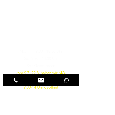
Musik-Oehme - Ihr
Musikfachgeschäft in Potsdam
Öffnungszeiten
Besuchen Sie uns
Mo. - Fr.: 9:30 - 18:30 Uhr
Sa.: 9:30 - 14:00 Uhr
So.: Geschlossen
vom 9.7.-22.8. haben wir MO-
FR von 10-18 und am SA von
9.30-14 Uhr geöffnet
Parkmöglichkeiten gibt es in
Kürze wieder direkt vor dem