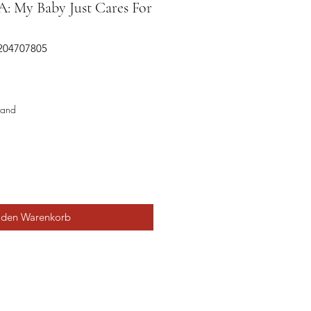
 My Baby Just Cares For
0204707805
sand
 den Warenkorb