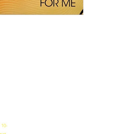
Musik-Oehme - Ihr Musikfachgeschäft in Potsdam
Erika-Wolf-Str. 4 14467 Potsdam
Fon
0331 6256836
 10-
net