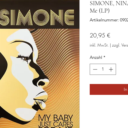
SIMONE, NINA:
Me (LP)
Artikelnummer: 09
Preis
20,95 €
inkl. MwSt.
|
zzgl. Ver
Anzahl
*
In