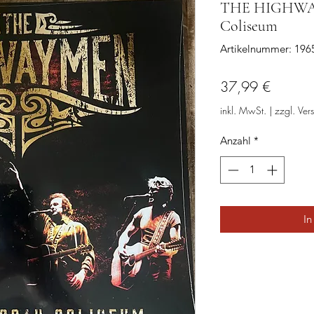
THE HIGHWAYM
Coliseum
Artikelnummer: 19
Preis
37,99 €
inkl. MwSt.
|
zzgl. Ver
Anzahl
*
In