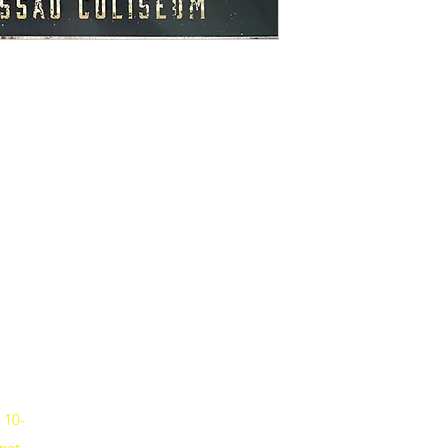
Musik-Oehme - Ihr Musikfachgeschäft in Potsdam
Erika-Wolf-Str. 4 14467 Potsdam
Fon
0331 6256836
 10-
net