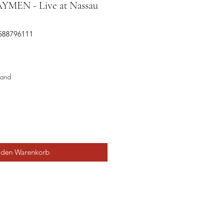
EN - Live at Nassau
6588796111
sand
 den Warenkorb