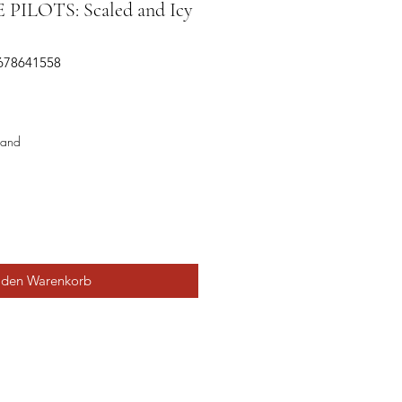
ILOTS: Scaled and Icy
5678641558
sand
 den Warenkorb