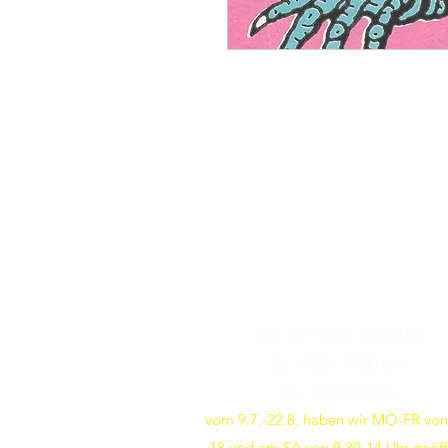
Öffnungszeiten
Besuchen Sie uns
Mo. - Fr.: 9:30 - 18:30 Uhr
Sa.: 9:30 - 14:00 Uhr
So.: Geschlossen
vom 9.7.-22.8. haben wir MO-FR von
18 und am SA von 9.30-14 Uhr geöff