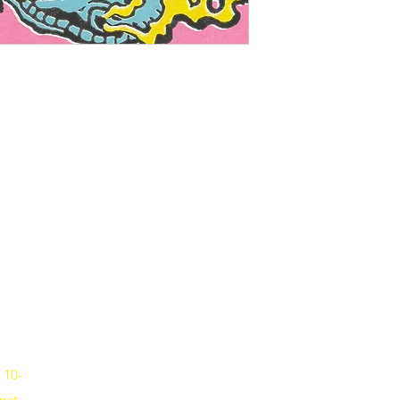
Musik-Oehme - Ihr Musikfachgeschäft in Potsdam
Erika-Wolf-Str. 4 14467 Potsdam
Fon
0331 6256836
 10-
net