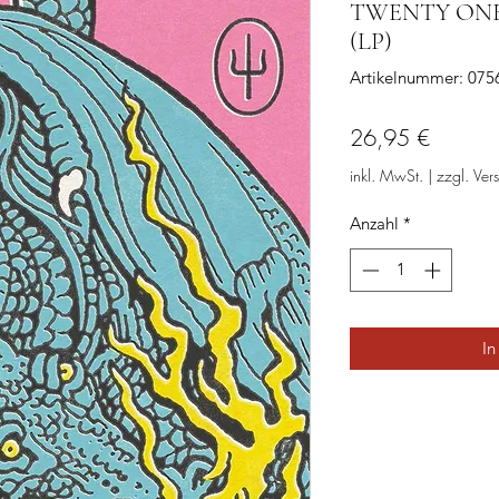
TWENTY ONE P
(LP)
Artikelnummer: 07
Preis
26,95 €
inkl. MwSt.
|
zzgl. Ver
Anzahl
*
In