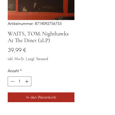
Artikelnummer: 8714092756753
WAITS, TOM: Nighthawks
At The Diner (2LP)
Preis
39,99 €
inkl. MwSt.
|
zzgl. Versand
Anzahl
*
In den Warenkorb