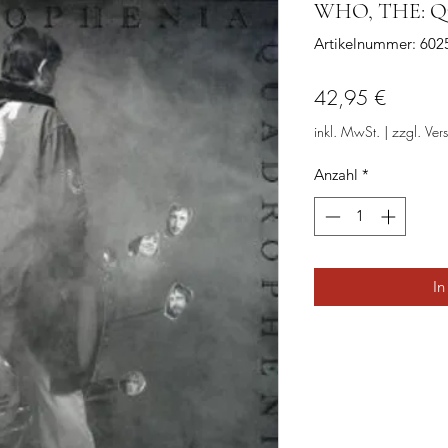
WHO, THE: Qu
Artikelnummer: 60
Preis
42,95 €
inkl. MwSt.
|
zzgl. Ver
Anzahl
*
In