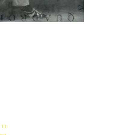
Musik-Oehme - Ihr Musikfachgeschäft in Potsdam
Erika-Wolf-Str. 4 14467 Potsdam
Fon
0331 6256836
 10-
net