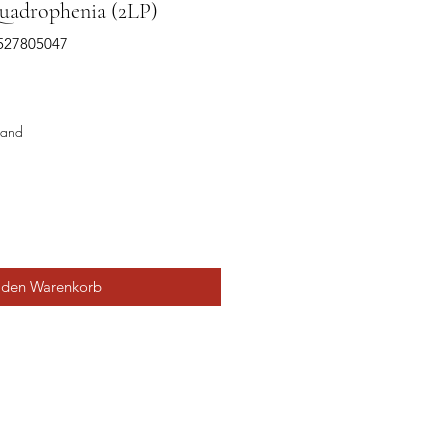
adrophenia (2LP)
2527805047
sand
 den Warenkorb