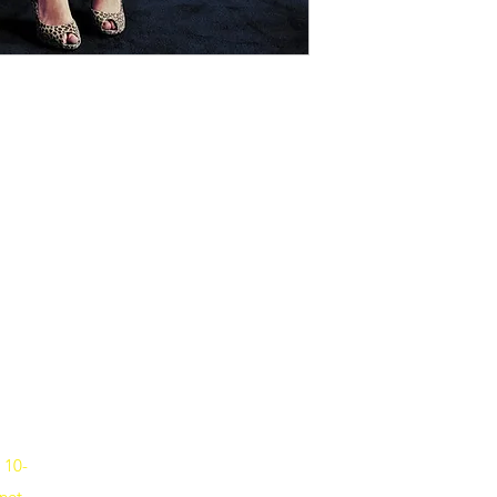
Musik-Oehme - Ihr Musikfachgeschäft in Potsdam
Erika-Wolf-Str. 4 14467 Potsdam
Fon
0331 6256836
 10-
net