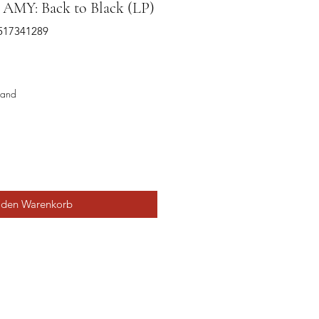
MY: Back to Black (LP)
2517341289
sand
 den Warenkorb