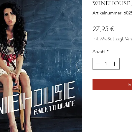
WINEHOUSE, A
Artikelnummer: 60
Preis
27,95 €
inkl. MwSt.
|
zzgl. Ver
Anzahl
*
In