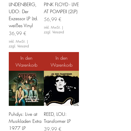
LINDENBERG,
PINK FLOYD - LIVE
UDO: Der
AT POMPEII (2LP)
Exzessor LP Ltd.
Preis
56,99 €
weißes Vinyl
inkl. MwSt.
|
zzgl. Versand
Preis
36,99 €
inkl. MwSt.
|
zzgl. Versand
In den
In den
Warenkorb
Warenkorb
Puhdys: Live at
REED, LOU:
Musikladen Extra
Transformer LP
1977 LP
Preis
39,99 €