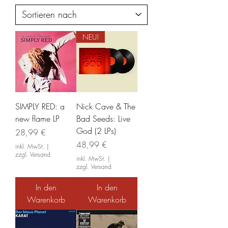
NEU!
SIMPLY RED: a
Nick Cave & The
new flame LP
Bad Seeds: Live
God (2 LPs)
Preis
28,99 €
Preis
48,99 €
inkl. MwSt.
|
zzgl. Versand
inkl. MwSt.
|
zzgl. Versand
In den
In den
Warenkorb
Warenkorb