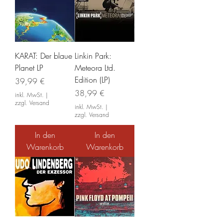
KARAT: Der blaue
Linkin Park:
Planet LP
Meteora Ltd.
Edition (LP)
Preis
39,99 €
Preis
38,99 €
inkl. MwSt.
|
zzgl. Versand
inkl. MwSt.
|
zzgl. Versand
In den
In den
Warenkorb
Warenkorb